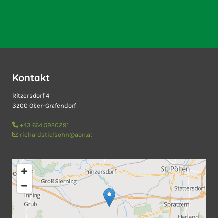
Kontakt
Ritzersdorf 4
3200 Ober-Grafendorf
+43 664 5920291

richardstiefsohn@aon.at
