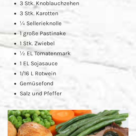
3 Stk. Knoblauchzehen
3 Stk. Karotten
¼ Sellerieknolle
1 große Pastinake
1 Stk. Zwiebel
½ EL Tomatenmark
1 EL Sojasauce
1/16 L Rotwein
Gemüsefond
Salz und Pfeffer