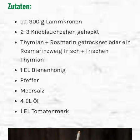
Zutaten:
ca. 900 g Lammkronen
2-3 Knoblauchzehen gehackt
Thymian + Rosmarin getrocknet oder ein
Rosmarinzweig frisch + frischen
Thymian
1 EL Bienenhonig
Pfeffer
Meersalz
4 EL Öl
1 EL Tomatenmark