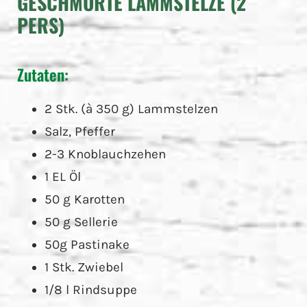
GESCHMORTE LAMMSTELZE (2
PERS)
Zutaten:
2 Stk. (à 350 g) Lammstelzen
Salz, Pfeffer
2-3 Knoblauchzehen
1 EL Öl
50 g Karotten
50 g Sellerie
50g Pastinake
1 Stk. Zwiebel
1/8 l Rindsuppe